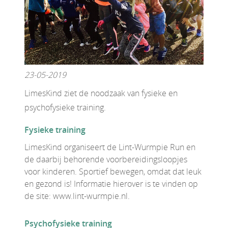
23-05-2019
LimesKind ziet de noodzaak van fysieke en
psychofysieke training.
Fysieke training
LimesKind organiseert de Lint-Wurmpie Run en
de daarbij behorende voorbereidingsloopjes
voor kinderen. Sportief bewegen, omdat dat leuk
en gezond is! Informatie hierover is te vinden op
de site: www.lint-wurmpie.nl.
Psychofysieke training