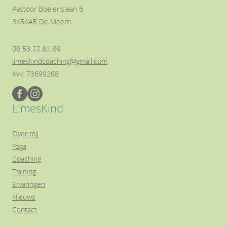
Pastoor Boelenslaan 6
3454AB De Meern
06 53 22 61 69
limeskindcoaching@gmail.com
Kvk: 73699268
LimesKind
Over mij
Yoga
Coaching
Training
Ervaringen
Nieuws
Contact