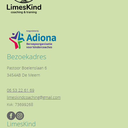
Bezoekadres
Pastoor Boelenslaan 6
3454AB De Meern
06 53 22 61 69
limeskindcoaching@gmail.com
Kvk: 73699268
LimesKind